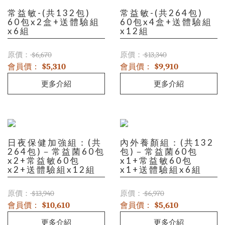
常益敏-(共132包)
常益敏-(共264包)
60包x2盒+送體驗組
60包x4盒+送體驗組
x6組
x12組
原價：
原價：
$6,670
$13,340
會員價：
會員價：
$5,310
$9,910
更多介紹
更多介紹
日夜保健加強組：(共
內外養顏組：(共132
264包)－常益菌60包
包)－常益菌60包
x2+常益敏60包
x1+常益敏60包
x2+送體驗組x12組
x1+送體驗組x6組
原價：
原價：
$13,940
$6,970
會員價：
會員價：
$10,610
$5,610
更多介紹
更多介紹